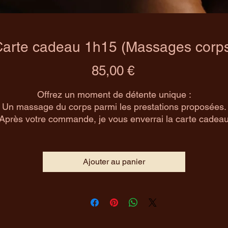
arte cadeau 1h15 (Massages corp
Prix
85,00 €
Offrez un moment de détente unique :
Un massage du corps parmi les prestations proposées.
Après votre commande, je vous enverrai la carte cadea
par e-mail (format PDF) sous 24h.
i vous souhaitez régler et/ou récupérer la carte cadeau 
ain propre au Centre de soins holistiques, merci de me 
Ajouter au panier
préciser par SMS au 06.10.99.60.55 en me rappelant vo
coordonnées.