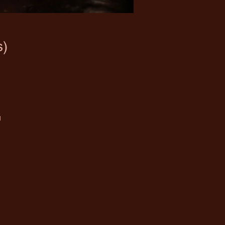
s)
u
en
le
s