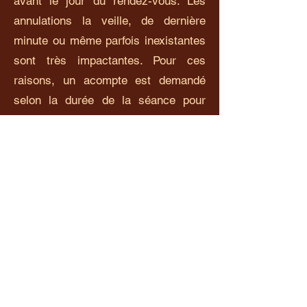
avant le jour du rendez-vous. Les
annulations la veille, de dernière
minute ou même parfois inexistantes
sont très impactantes. Pour ces
raisons, un acompte est demandé
selon la durée de la séance pour
valider votre réservation. (cf.
Conditions Générales de Ventes).
Concernant la qualité des produits et
le confort :
Les produits utilisés sont issus de
l'agriculture biologique, sans
conservateurs ni produits chimiques.
Merci de préciser vos allergies
cutanées pour une adaptation des